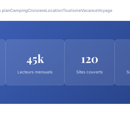
 plan
Camping
Croisiere
Location
Tourisme
Vacance
Voyage
45k
120
Lecteurs mensuels
Sites couverts
S