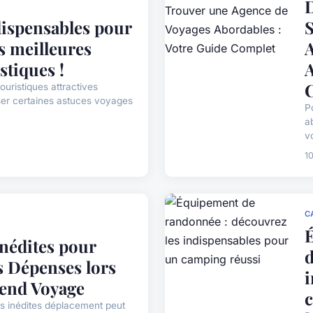
D
dispensables pour
S
s meilleures
stiques !
A
ouristiques attractives
ser certaines astuces voyages
P
a
v
1
C
Inédites pour
d
s Dépenses lors
i
end Voyage
s inédites déplacement peut