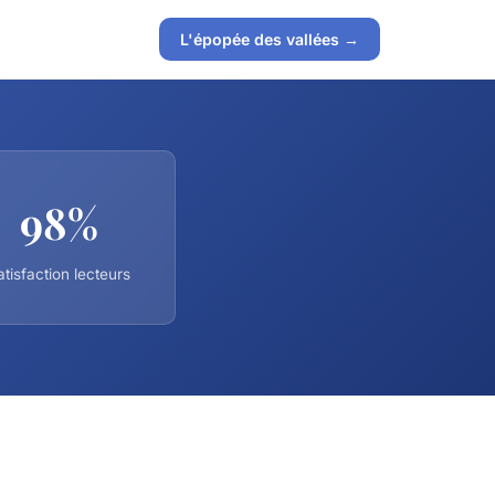
L'épopée des vallées →
98%
atisfaction lecteurs