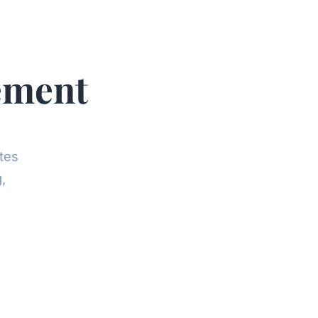
ement
tes
,