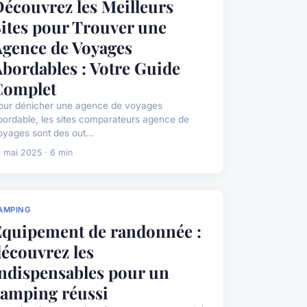
écouvrez les Meilleurs
ites pour Trouver une
Agence de Voyages
bordables : Votre Guide
Complet
our dénicher une agence de voyages
bordable, les sites comparateurs agence de
oyages sont des out...
0 mai 2025 · 6 min
AMPING
Équipement de randonnée :
écouvrez les
ndispensables pour un
camping réussi