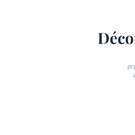
Décou
pr