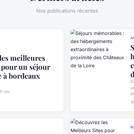
Nos publications récentes
A
S
les meilleures
e
 pour un séjour
d
 à bordeaux
D
u
11 min
sé
1
B