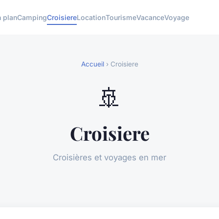
 plan
Camping
Croisiere
Location
Tourisme
Vacance
Voyage
Accueil
› Croisiere
🚢
Croisiere
Croisières et voyages en mer