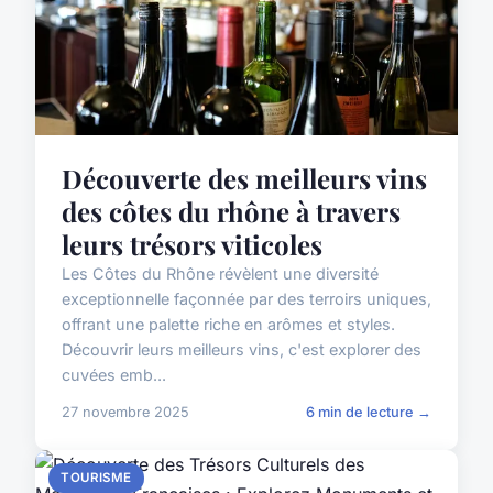
Découverte des meilleurs vins
des côtes du rhône à travers
leurs trésors viticoles
Les Côtes du Rhône révèlent une diversité
exceptionnelle façonnée par des terroirs uniques,
offrant une palette riche en arômes et styles.
Découvrir leurs meilleurs vins, c'est explorer des
cuvées emb...
27 novembre 2025
6 min de lecture →
TOURISME