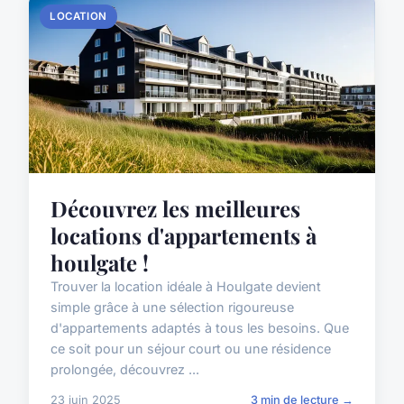
LOCATION
Découvrez les meilleures
locations d'appartements à
houlgate !
Trouver la location idéale à Houlgate devient
simple grâce à une sélection rigoureuse
d'appartements adaptés à tous les besoins. Que
ce soit pour un séjour court ou une résidence
prolongée, découvrez ...
23 juin 2025
3 min de lecture →