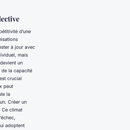
lective
étitivité d’une
isations
ster à jour avec
ividuel, mais
devient un
 de la capacité
est crucial
ix peut
le la
cun. Créer un
 Ce climat
l’échec,
qui adoptent