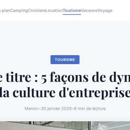
 plan
Camping
Croisiere
Location
Tourisme
Vacance
Voyage
TOURISME
 titre : 5 façons de d
la culture d'entrepris
Manon
•
30 janvier 2026
•
6 min de lecture