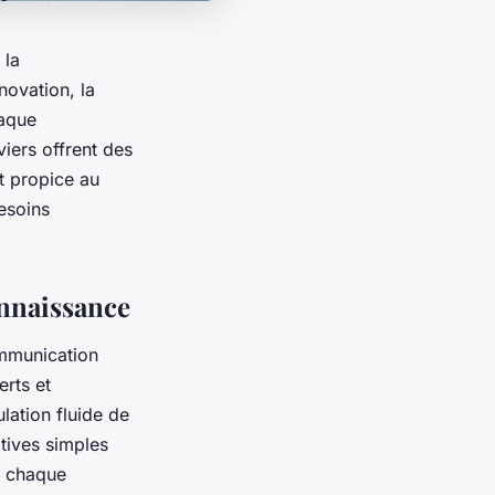
 la
novation, la
haque
viers offrent des
et propice au
esoins
onnaissance
ommunication
erts et
lation fluide de
atives simples
e chaque