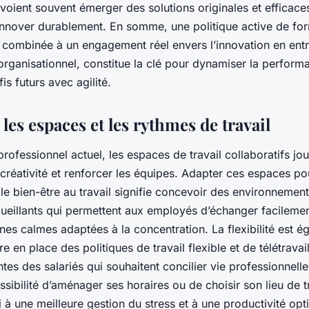
oient souvent émerger des solutions originales et efficace
 innover durablement. En somme, une politique active de fo
, combinée à un engagement réel envers l’innovation en entr
organisationnel, constitue la clé pour dynamiser la perform
fis futurs avec agilité.
les espaces et les rythmes de travail
ofessionnel actuel, les espaces de travail collaboratifs jou
 créativité et renforcer les équipes. Adapter ces espaces pou
 le bien-être au travail signifie concevoir des environnemen
cueillants qui permettent aux employés d’échanger facilemen
es calmes adaptées à la concentration. La flexibilité est é
tre en place des politiques de travail flexible et de télétrava
ntes des salariés qui souhaitent concilier vie professionnelle
ossibilité d’aménager ses horaires ou de choisir son lieu de tr
i à une meilleure gestion du stress et à une productivité opt