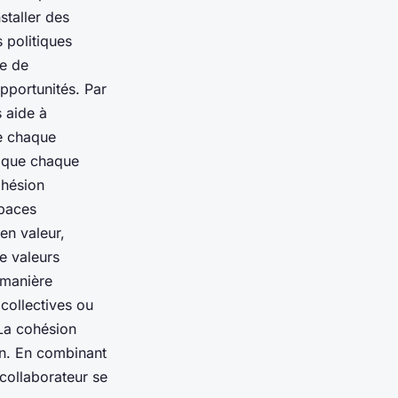
staller des
s politiques
me de
pportunités. Par
s aide à
de chaque
e que chaque
ohésion
spaces
en valeur,
e valeurs
 manière
 collectives ou
 La cohésion
on. En combinant
 collaborateur se