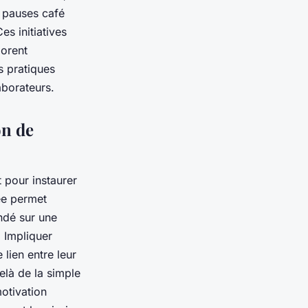
s pauses café
es initiatives
iorent
s pratiques
aborateurs.
on de
t pour instaurer
ée permet
ondé sur une
 Impliquer
lien entre leur
delà de la simple
motivation