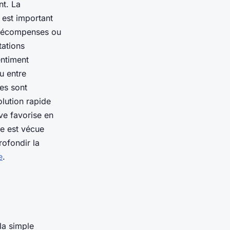
nt. La
 est important
 récompenses ou
tations
entiment
u entre
tes sont
lution rapide
ve favorise en
ne est vécue
ofondir la
e
.
la simple