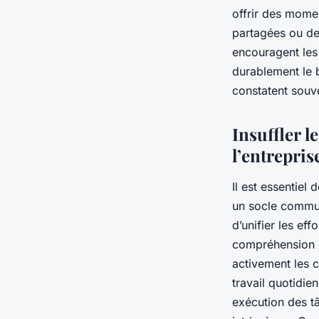
offrir des mome
partagées ou des
encouragent les
durablement le b
constatent souve
Insuffler l
l’entrepris
Il est essentiel 
un socle commun
d’unifier les ef
compréhension c
activement les c
travail quotidie
exécution des tâ