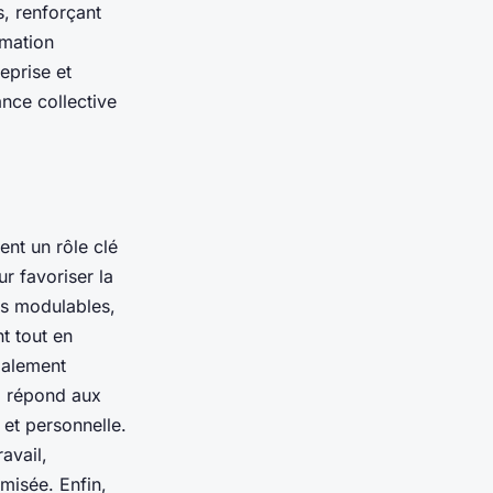
s, renforçant
rmation
eprise et
ance collective
ent un rôle clé
r favoriser la
ts modulables,
t tout en
galement
il répond aux
 et personnelle.
avail,
imisée. Enfin,