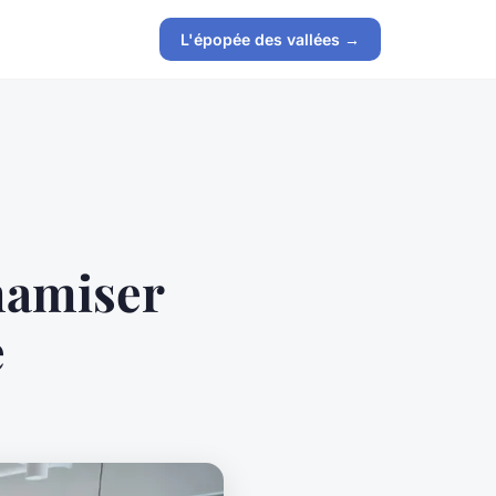
L'épopée des vallées →
ynamiser
e