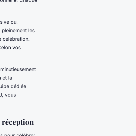
rsive ou,
 pleinement les
 célébration.
selon vos
t minutieusement
 et la
quipe dédiée
J, vous
e réception
s pour célébrer