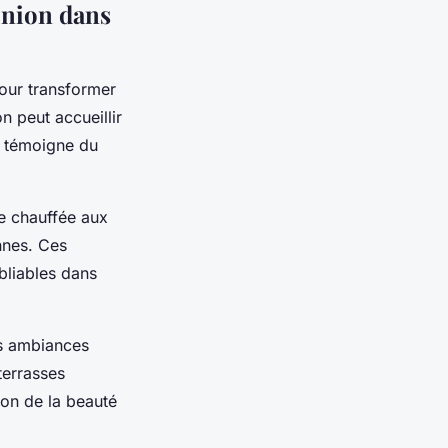
 union dans
our transformer
n peut accueillir
l témoigne du
e chauffée aux
nnes. Ces
bliables dans
des ambiances
terrasses
ion de la beauté