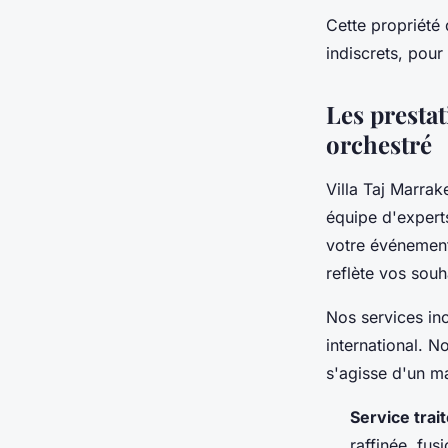
Cette propriété 
indiscrets, pou
Les presta
orchestré
Villa Taj Marra
équipe d'expert
votre événement,
reflète vos souh
Nos services inc
international. 
s'agisse d'un m
Service tra
raffinée, fu