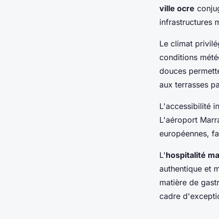
ville ocre
conjug
infrastructures
Le climat privil
conditions météo
douces permette
aux terrasses p
L'accessibilité 
L'aéroport Marr
européennes, fa
L'
hospitalité m
authentique et m
matière de gastr
cadre d'excepti