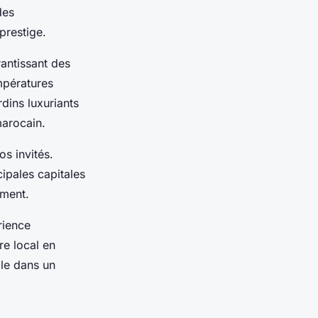
des
prestige.
rantissant des
mpératures
dins luxuriants
marocain.
os invités.
ipales capitales
ement.
rience
re local en
ale dans un