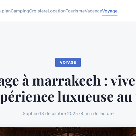
 plan
Camping
Croisiere
Location
Tourisme
Vacance
Voyage
VOYAGE
ge à marrakech : viv
périence luxueuse au 
Sophie
•
13 décembre 2025
•
8 min de lecture