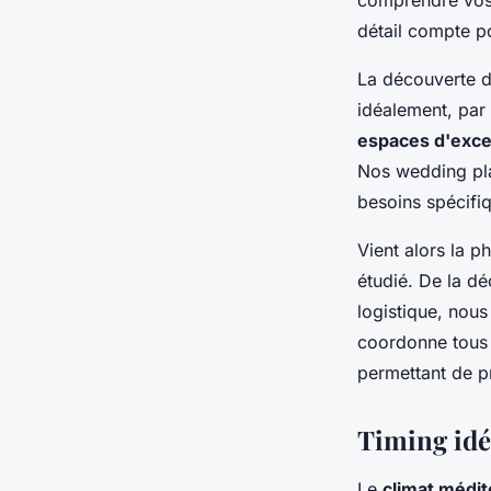
détail compte p
La découverte de
idéalement, par
espaces d'exce
Nos wedding pl
besoins spécifi
Vient alors la 
étudié. De la dé
logistique, nou
coordonne tous l
permettant de p
Timing idé
Le
climat médi