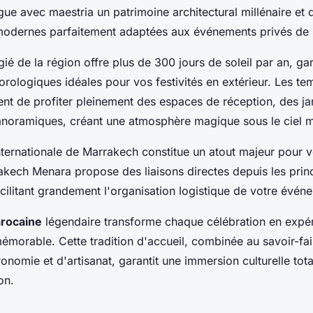
ue avec maestria un patrimoine architectural millénaire et 
 modernes parfaitement adaptées aux événements privés de 
égié de la région offre plus de 300 jours de soleil par an, ga
rologiques idéales pour vos festivités en extérieur. Les te
nt de profiter pleinement des espaces de réception, des jar
anoramiques, créant une atmosphère magique sous le ciel 
internationale de Marrakech constitue un atout majeur pour v
akech Menara propose des liaisons directes depuis les princ
cilitant grandement l'organisation logistique de votre évén
arocaine
légendaire transforme chaque célébration en expé
émorable. Cette tradition d'accueil, combinée au savoir-fai
onomie et d'artisanat, garantit une immersion culturelle tot
on.