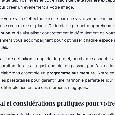
our créer un événement à votre image.
 votre villa s'effectue ensuite par une visite virtuelle imme
 une rencontre sur place. Cette étape permet d'appréhender
ption
et de visualiser concrètement le déroulement de votre
anners vous accompagnent pour optimiser chaque espace 
ques.
phase de définition complète du projet, où chaque aspect es
coration florale à la gastronomie, en passant par l'animation
s élaborons ensemble un
programme sur mesure
. Notre é
es prestataires pour garantir une harmonie parfaite le jour 
rofiter pleinement de ces moments magiques.
al et considérations pratiques pour votr
terranéen
de Marrakech offre des conditions exceptionnelle