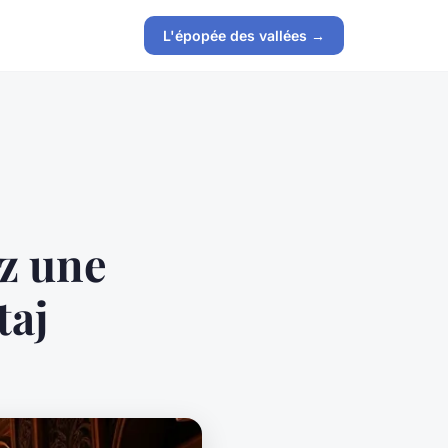
L'épopée des vallées →
ez une
taj