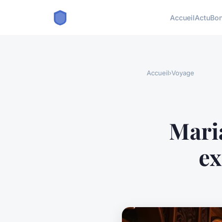
Accueil
Actu
Bon
Accueil
›
Voyage
Maria
ex