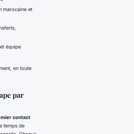
on marocaine et
nsferts,
et équipe
ment, en toute
ape par
emier contact
le temps de
ionnelle. Chaque