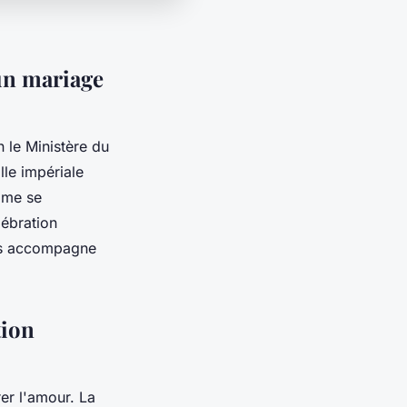
un mariage
n le Ministère du
le impériale
mme se
lébration
s accompagne
tion
er l'amour. La